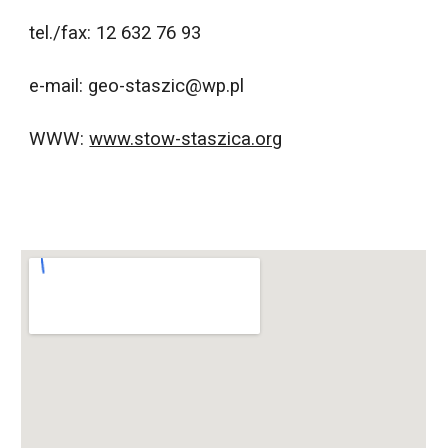
t
el./
f
ax: 12
632
76
93
e
-mail: geo-staszic@wp.pl
WWW: 
www.stow-staszica.org